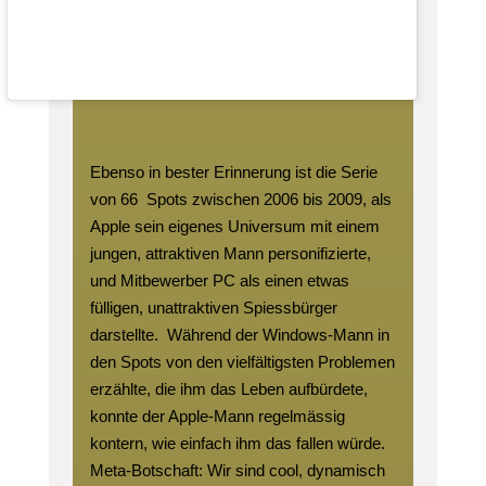
Ebenso in bester Erinnerung ist die Serie
von 66
Spots zwischen 2006 bis 2009, als
Apple sein eigenes Universum mit einem
jungen, attraktiven Mann personifizierte,
und Mitbewerber PC als einen etwas
fülligen, unattraktiven Spiessbürger
darstellte.
Während der Windows-Mann in
den Spots von den vielfältigsten Problemen
erzählte, die ihm das Leben aufbürdete,
konnte der Apple-Mann regelmässig
kontern, wie einfach ihm das fallen würde.
Meta-Botschaft: Wir sind cool, dynamisch