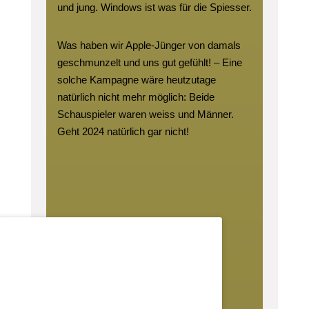
und jung. Windows ist was für die Spiesser.
Was haben wir Apple-Jünger von damals
geschmunzelt und uns gut gefühlt! – Eine
solche Kampagne wäre heutzutage
natürlich nicht mehr möglich: Beide
Schauspieler waren weiss und Männer.
Geht 2024 natürlich gar nicht!