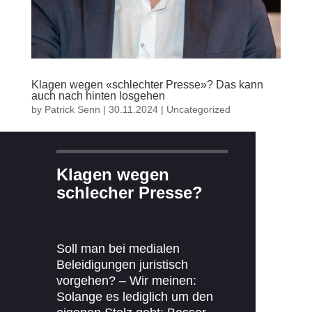
Klagen wegen «schlechter Presse»? Das kann
auch nach hinten losgehen
by
Patrick Senn
|
30.11.2024
|
Uncategorized
Klagen wegen
schlecher Presse?
Soll man bei medialen
Beleidigungen juristisch
vorgehen? – Wir meinen:
Solange es lediglich um den