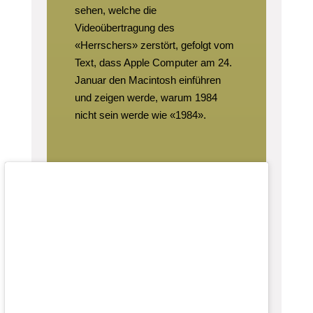
sehen, welche die
Videoübertragung des
«Herrschers» zerstört, gefolgt vom
Text, dass Apple Computer am 24.
Januar den Macintosh einführen
und zeigen werde, warum 1984
nicht sein werde wie «1984».