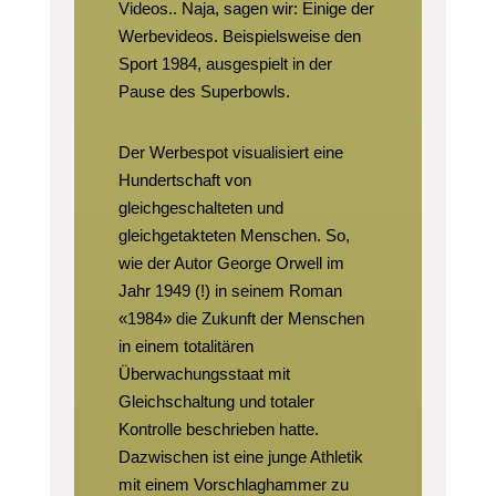
Videos.. Naja, sagen wir: Einige der
Werbevideos. Beispielsweise den
Sport 1984, ausgespielt in der
Pause des Superbowls.
Der Werbespot visualisiert eine
Hundertschaft von
gleichgeschalteten und
gleichgetakteten Menschen. So,
wie der Autor George Orwell im
Jahr 1949 (!) in seinem Roman
«1984» die Zukunft der Menschen
in einem totalitären
Überwachungsstaat mit
Gleichschaltung und totaler
Kontrolle beschrieben hatte.
Dazwischen ist eine junge Athletik
mit einem Vorschlaghammer zu