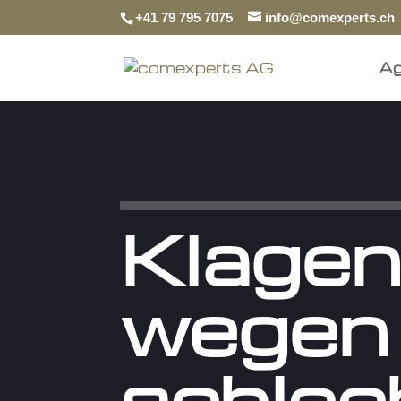
+41 79 795 7075
info@comexperts.ch
Ag
Klage
wegen
schlec