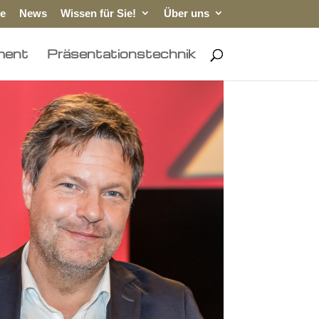
e
News
Wissen für Sie!
Über uns
ment
Präsentationstechnik