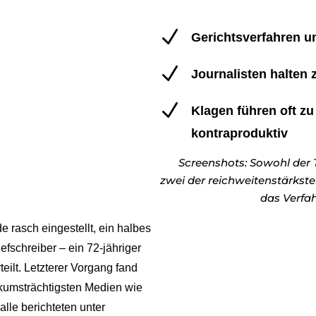
N
Gerichtsverfahren un
N
Journalisten halte
N
Klagen führen oft zu
kontraproduktiv
Screenshots: Sowohl de
zwei der reichweitenstärkste
das Verfah
 rasch eingestellt, ein halbes
efschreiber – ein 72-jähriger
ilt. Letzterer Vorgang fand
ikumsträchtigsten Medien wie
e berichteten unter