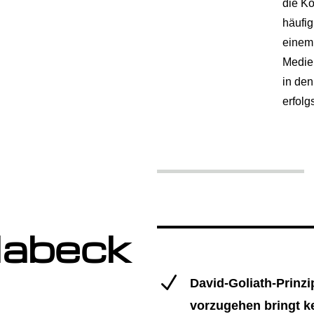
die K
häufig
einem 
Medie
in den
erfolg
Habeck
N
David-Goliath-Prinzi
vorzugehen bringt 