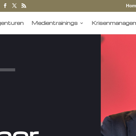
Hom
enturen
Medientrainings
Krisenmanage
n
her