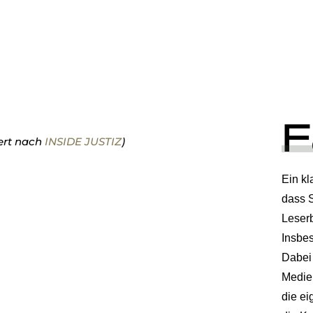
F
iert nach
INSIDE JUSTIZ
)
Ein kl
dass 
Leserb
Insbes
Dabei 
Medien
die ei