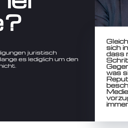
e?
Gleich
sich i
igungen juristisch
dass 
ange es lediglich um den
Schri
nicht.
Gegen
was si
Reput
besch
Medie
vorzu
immer 