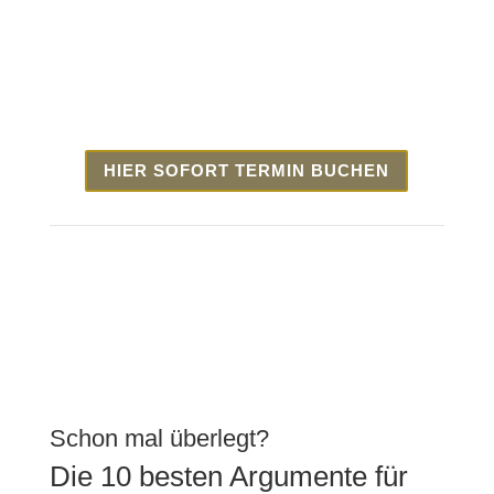
Zum vereinbarten Termin treffen wir uns dann im TV-
Studio der
comexperts AG an der Hertistrasse 27a in
8304 Wallisellen.
HIER SOFORT TERMIN BUCHEN
Schon mal überlegt?
Die 10 besten Argumente für