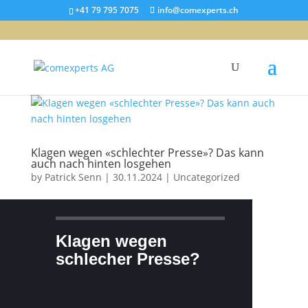
+41 79 795 7075
info@comexperts.ch
Klagen wegen «schlechter Presse»? Das kann
auch nach hinten losgehen
by
Patrick Senn
|
30.11.2024
|
Uncategorized
Klagen wegen
schlecher Presse?