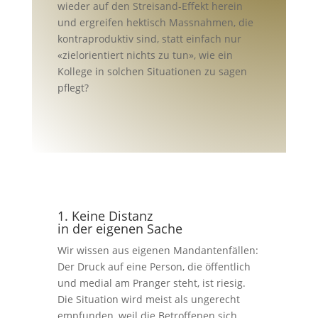
wieder auf den Streisand-Effekt herein
und ergreifen hektisch Massnahmen, die
kontraproduktiv sind, statt einfach nur
«zielorientiert nichts zu tun», wie ein
Kollege in solchen Situationen zu sagen
pflegt?
1. Keine Distanz
in der eigenen Sache
Wir wissen aus eigenen Mandantenfällen:
Der Druck auf eine Person, die öffentlich
und medial am Pranger steht, ist riesig.
Die Situation wird meist als ungerecht
empfunden, weil die Betroffenen sich