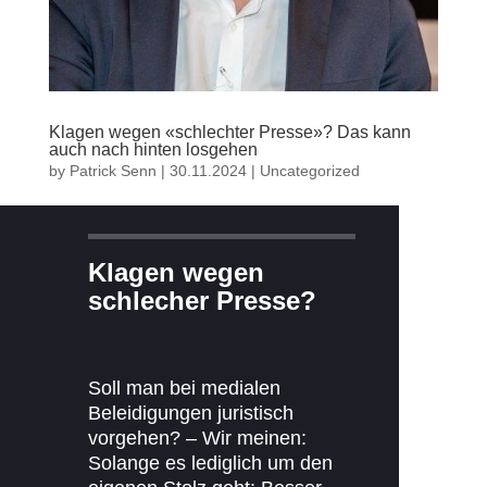
Klagen wegen «schlechter Presse»? Das kann
auch nach hinten losgehen
by
Patrick Senn
|
30.11.2024
|
Uncategorized
Klagen wegen
schlecher Presse?
Soll man bei medialen
Beleidigungen juristisch
vorgehen? – Wir meinen:
Solange es lediglich um den