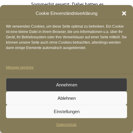
Sommerhit gesetzt. Dabei hätten es
die Deutschen wissen können: Vor
Cookie Einverständniserklärung
einem Jahr reagierten die Dauer-
Wir verwenden Cookies, um diese Seite optimal zu betreiben. Ein Cookie
Empörten auf den Song «Layla», in
ist eine kleine Datei in ihrem Browser, die uns Informationen u.a. über Ihr
Gerät, Ihr Betriebssystem oder Ihre Verweildauer auf einer Seite mitteilt. Sie
der eine «junge schöne geile»
können unsere Seite auch ohne Cookies betrachten, allerdings werden
Puffmutter besungen wird. Statt den
dann einige Elemente automatisch ausgeblendet.
Song zu ignorieren und ihm damit
eine kurze Halbwertszeit zu
Manage services
bescheren, lancierte die Woke-
Bewegung eine breite Sexismus-
Annehmen
Debatte – und der Song wurde zum
Ablehnen
Multi-Millionenhit.
Einstellungen
SCHWEIZER RICHTERIN LÄSST
KRITISCHEN ZEITUNGSARTIKEL
Datenschutz