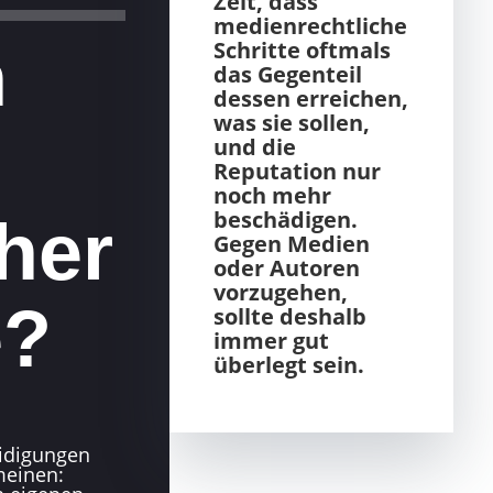
Zeit, dass
medienrechtliche
n
Schritte oftmals
das Gegenteil
dessen erreichen,
was sie sollen,
und die
Reputation nur
noch mehr
beschädigen.
her
Gegen Medien
oder Autoren
vorzugehen,
e?
sollte deshalb
immer gut
überlegt sein.
eidigungen
meinen: