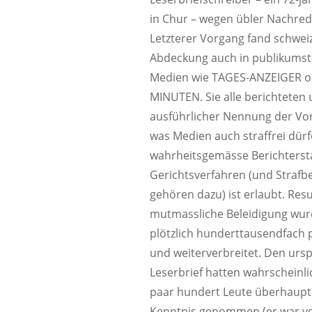
in Chur – wegen übler Nachrede
Letzterer Vorgang fand schweiz
Abdeckung auch in publikumst
Medien wie TAGES-ANZEIGER o
MINUTEN. Sie alle berichteten 
ausführlicher Nennung der Vo
was Medien auch straffrei dürf
wahrheitsgemässe Berichterst
Gerichtsverfahren (und Strafb
gehören dazu) ist erlaubt. Resu
mutmassliche Beleidigung wu
plötzlich hunderttausendfach p
und weiterverbreitet. Den urs
Leserbrief hatten wahrscheinli
paar hundert Leute überhaupt
Kenntnis genommen (er war v