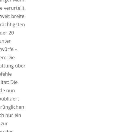
 verurteilt.
weit breite
rächtigsten
der 20
unter
rwürfe –
en: Die
attung über
efehle
ltat: Die
rde nun
ubliziert
prünglichen
ch nur ein
 zur
on der