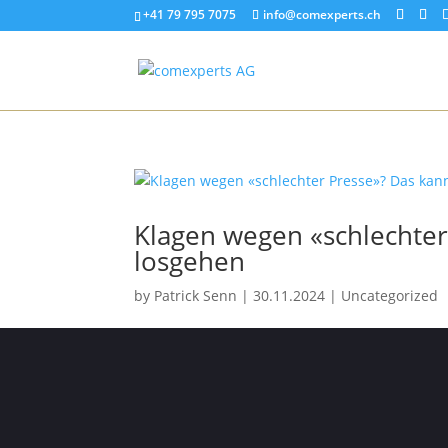
+41 79 795 7075
info@comexperts.ch
Klagen wegen «schlechter
losgehen
by
Patrick Senn
|
30.11.2024
|
Uncategorized