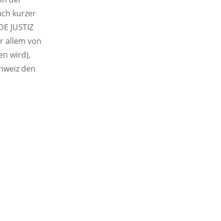
ach kurzer
DE JUSTIZ
or allem von
en wird),
chweiz den