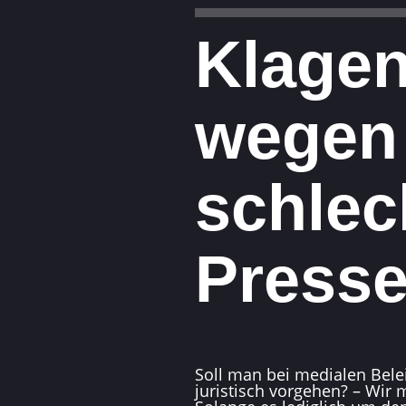
Klage
wegen
schlec
Press
Soll man bei medialen Bel
juristisch vorgehen? – Wir 