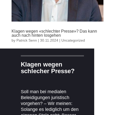
Klagen wegen «schlechter Presse»? Das kann
auch nach hinten losgehen
by
Patrick Senn
|
30.11.2024
|
Uncategorized
Klagen wegen
schlecher Presse?
Soll man bei medialen
Beleidigungen juristisch
vorgehen? – Wir meinen:
Solange es lediglich um den