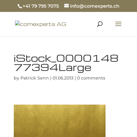
+41 79 795 7075
info@comexperts.ch
iStock_0000148
77394Large
by
Patrick Senn
|
01.06.2013
|
0 comments