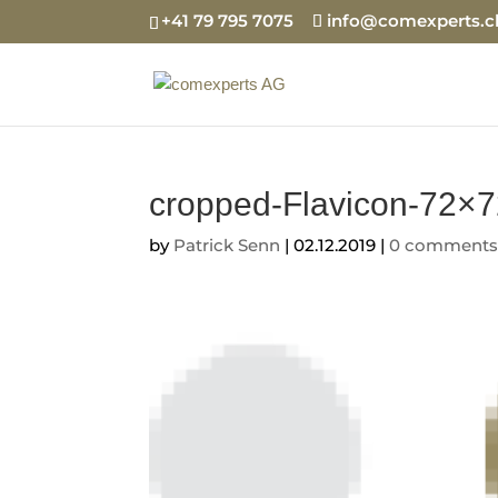
+41 79 795 7075
info@comexperts.c
cropped-Flavicon-72×7
by
Patrick Senn
|
02.12.2019
|
0 comment