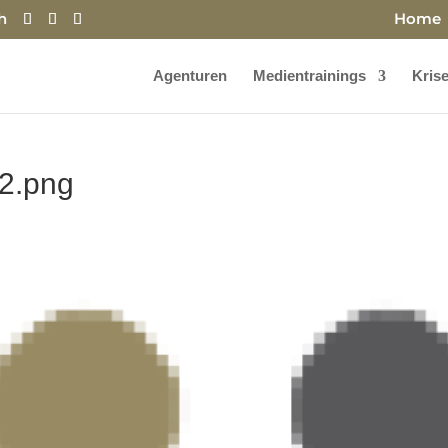
h
Home
Agenturen
Medientrainings
Kris
2.png
s