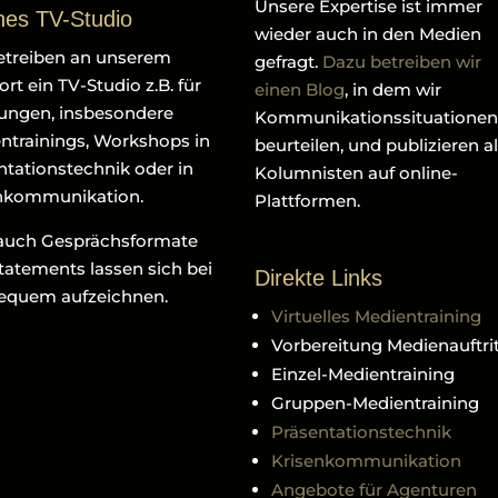
Unsere Expertise ist immer
nes TV-Studio
wieder auch in den Medien
etreiben an unserem
gefragt.
Dazu betreiben wir
rt ein TV-Studio z.B. für
einen Blog
, in dem wir
ungen, insbesondere
Kommunikationssituationen
ntrainings, Workshops in
beurteilen, und publizieren a
ntationstechnik oder in
Kolumnisten auf online-
nkommunikation.
Plattformen.
auch Gesprächsformate
tatements lassen sich bei
Direkte Links
equem aufzeichnen.
Virtuelles Medientraining
Vorbereitung Medienauftri
Einzel-Medientraining
Gruppen-Medientraining
Präsentationstechnik
Krisenkommunikation
Angebote für Agenturen