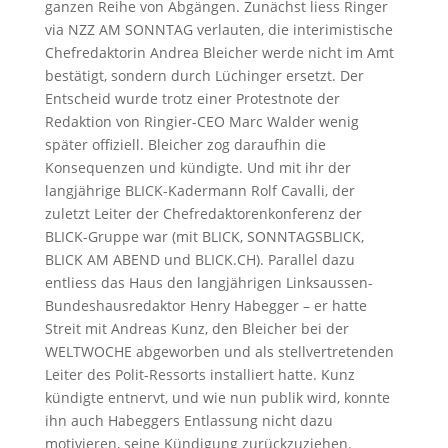
ganzen Reihe von Abgängen. Zunächst liess Ringer
via NZZ AM SONNTAG verlauten, die interimistische
Chefredaktorin Andrea Bleicher werde nicht im Amt
bestätigt, sondern durch Lüchinger ersetzt. Der
Entscheid wurde trotz einer Protestnote der
Redaktion von Ringier-CEO Marc Walder wenig
später offiziell. Bleicher zog daraufhin die
Konsequenzen und kündigte. Und mit ihr der
langjährige BLICK-Kadermann Rolf Cavalli, der
zuletzt Leiter der Chefredaktorenkonferenz der
BLICK-Gruppe war (mit BLICK, SONNTAGSBLICK,
BLICK AM ABEND und BLICK.CH). Parallel dazu
entliess das Haus den langjährigen Linksaussen-
Bundeshausredaktor Henry Habegger – er hatte
Streit mit Andreas Kunz, den Bleicher bei der
WELTWOCHE abgeworben und als stellvertretenden
Leiter des Polit-Ressorts installiert hatte. Kunz
kündigte entnervt, und wie nun publik wird, konnte
ihn auch Habeggers Entlassung nicht dazu
motivieren, seine Kündigung zurückzuziehen.