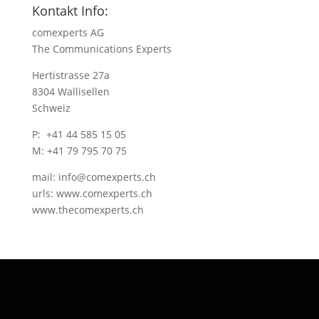
Kontakt Info:
comexperts AG
The Communications Experts
Hertistrasse 27a
8304 Wallisellen
Schweiz
P: +41 44 585 15 05
M: +41 79 795 70 75
mail: info@comexperts.ch
urls: www.comexperts.ch
www.thecomexperts.ch