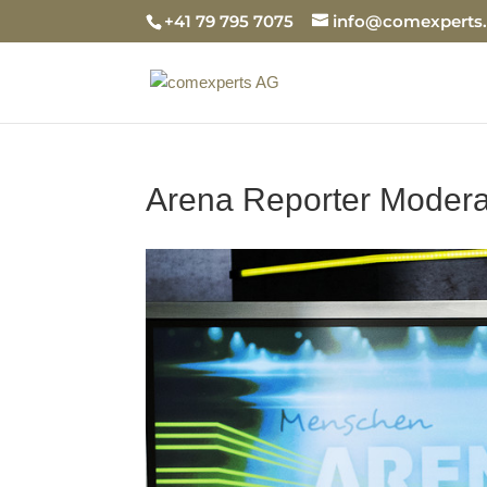
+41 79 795 7075
info@comexperts
Arena Reporter Moder