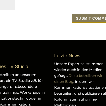
Letzte News
Unsere Expertise ist immer
nes TV-Studio
wieder auch in den Medien
etreiben an unserem
gefragt.
Dazu betreiben wir
rt ein TV-Studio z.B. für
einen Blog
, in dem wir
ungen, insbesondere
Kommunikationssituationen
ntrainings, Workshops in
beurteilen, und publizieren a
ntationstechnik oder in
Kolumnisten auf online-
nkommunikation.
Plattformen.