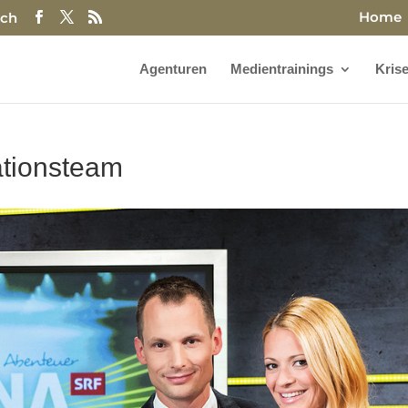
Home
.ch
Agenturen
Medientrainings
Kris
ationsteam