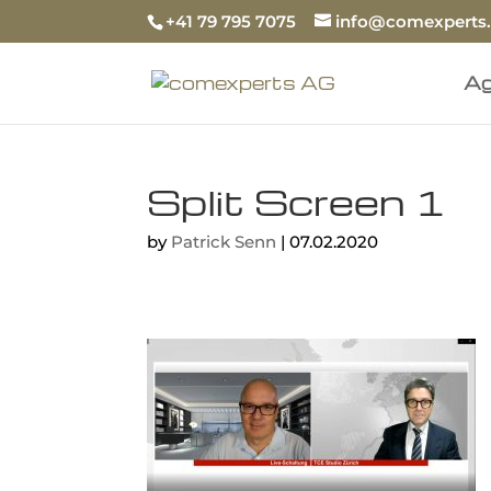
+41 79 795 7075
info@comexperts
Ag
Split Screen 1
by
Patrick Senn
|
07.02.2020