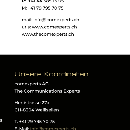
P: +41 44 585 15 05
M: +41 79 795 70 75
mail: info@comexperts.ch
urls: www.comexperts.ch
www.thecomexperts.ch
Unsere Koordinaten
comexperts AG
The Communications Experts
Hertistrasse 27a
CH-8304 Wallisellen
ls
T: +41 79 795 70 75
E-Mail:
info@comexperts.ch