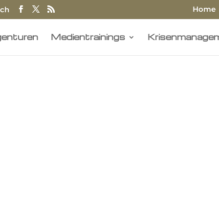
Home
.ch
enturen
Medientrainings
Krisenmanage