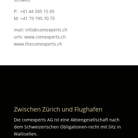
P: +41 44 585 15 05
M: +41 79 795 70 75
mail: info@comexperts.ch
urls: www.comexperts.ch
www.thecomexperts.ch
Zwischen Zürich und Flughafen
Die comexperts AG ist eine Aktiengesellschaft nach
dem Schweizerischen Obligationen-recht mit Sitz in
Wallisellen.