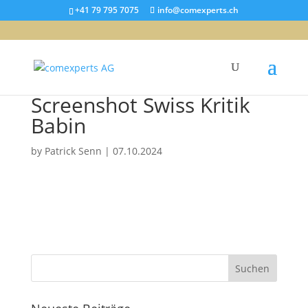
+41 79 795 7075
info@comexperts.ch
Screenshot Swiss Kritik
Babin
by
Patrick Senn
|
07.10.2024