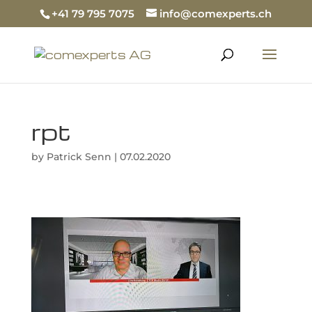
+41 79 795 7075
info@comexperts.ch
rpt
by
Patrick Senn
|
07.02.2020