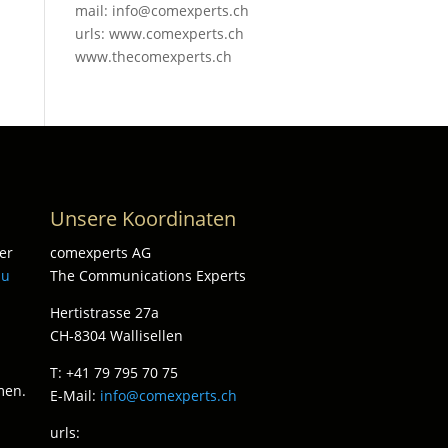
mail: info@comexperts.ch
urls: www.comexperts.ch
www.thecomexperts.ch
Unsere Koordinaten
er
comexperts AG
zu
The Communications Experts
Hertistrasse 27a
CH-8304 Wallisellen
T: +41 79 795 70 75
men.
E-Mail:
info@comexperts.ch
urls: