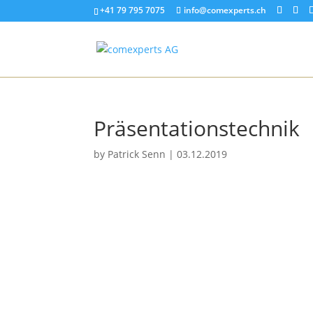
+41 79 795 7075
info@comexperts.ch
Präsentationstechnik
by
Patrick Senn
|
03.12.2019