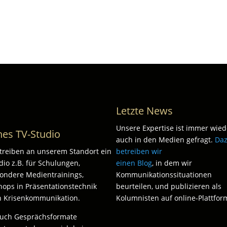
Letzte News
Unsere Expertise ist immer wied
nes TV-Studio
auch in den Medien gefragt.
Da
treiben an unserem Standort ein
betreiben wir
dio z.B. für Schulungen,
einen Blog
, in dem wir
ondere Medientrainings,
Kommunikationssituationen
ops in Präsentationstechnik
beurteilen, und publizieren als
n Krisenkommunikation.
Kolumnisten auf online-Plattfor
auch Gesprächsformate