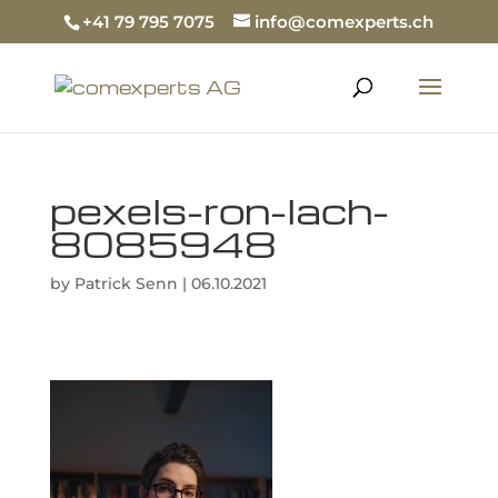
+41 79 795 7075
info@comexperts.ch
pexels-ron-lach-
8085948
by
Patrick Senn
|
06.10.2021