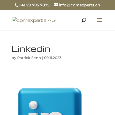
+41 79 795 7075
info@comexperts.ch
Linkedin
by
Patrick Senn
|
09.11.2023