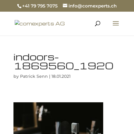
+41 79 795 7075
info@comexperts.ch
indoors-
1869560_1920
by
Patrick Senn
|
18.01.2021