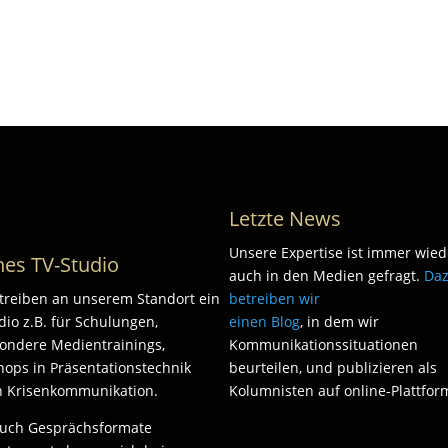
Letzte News
Unsere Expertise ist immer wied
nes TV-Studio
auch in den Medien gefragt.
Da
treiben an unserem Standort ein
betreiben wir
dio z.B. für Schulungen,
einen Blog
, in dem wir
ondere Medientrainings,
Kommunikationssituationen
ops in Präsentationstechnik
beurteilen, und publizieren als
n Krisenkommunikation.
Kolumnisten auf online-Plattfor
auch Gesprächsformate