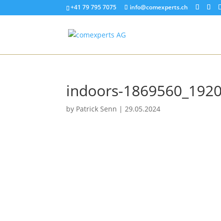
+41 79 795 7075
info@comexperts.ch
indoors-1869560_192
by
Patrick Senn
|
29.05.2024