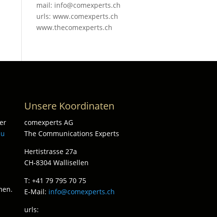
mail: info@comexperts.ch
urls: www.comexperts.ch
www.thecomexperts.ch
Unsere Koordinaten
er
comexperts AG
zu
The Communications Experts
Hertistrasse 27a
CH-8304 Wallisellen
T: +41 79 795 70 75
men.
E-Mail:
info@comexperts.ch
urls: