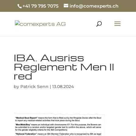
+41 79 795 7075
info@comexperts.ch
IBA. Ausriss
Reglement Men II
red
by
Patrick Senn
|
13.08.2024