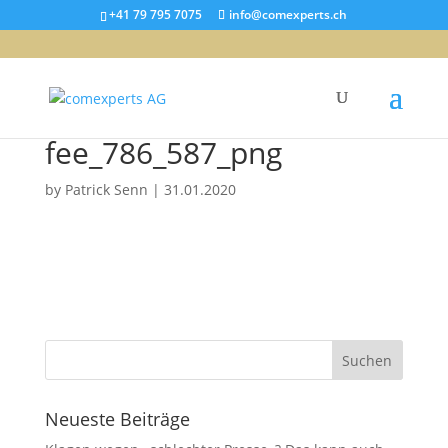
+41 79 795 7075
info@comexperts.ch
fee_786_587_png
by
Patrick Senn
|
31.01.2020
Neueste Beiträge