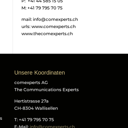
P: +41 44 585 15 05
M: +41 79 795 70 75
mail: info@comexperts.ch
urls: www.comexperts.ch
www.thecomexperts.ch
Unsere Koordinaten
comexperts AG
The Communications Experts
Hertistrasse 27a
CH-8304 Wallisellen
ls
T: +41 79 795 70 75
E-Mail:
info@comexperts.ch