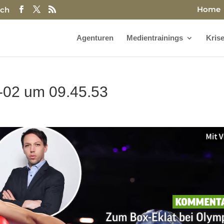
Home
.ch
Agenturen
Medientrainings
Kris
8-02 um 09.45.53