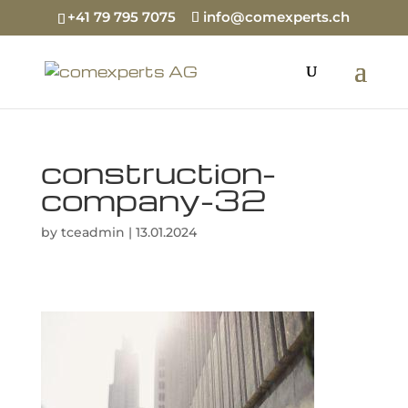
+41 79 795 7075
info@comexperts.ch
construction-
company-32
by
tceadmin
|
13.01.2024