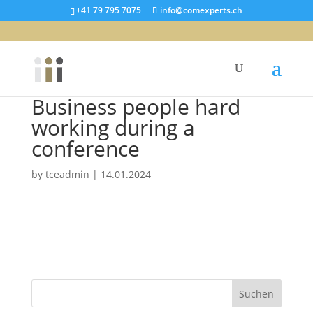
+41 79 795 7075
info@comexperts.ch
Business people hard
working during a
conference
by
tceadmin
|
14.01.2024