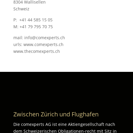
8304 Wallisellen
Schweiz
P: +41 44 585 15 05
M: +41 79 795 70 75
mail: info@comexperts.ch
urls: www.comexperts.ch
www.thecomexperts.ch
Zwischen Zürich und Flughafen
Die comexperts AG ist eine Aktiengesellschaft nach
dem Schweizerischen Obligationen-recht mit Sitz in