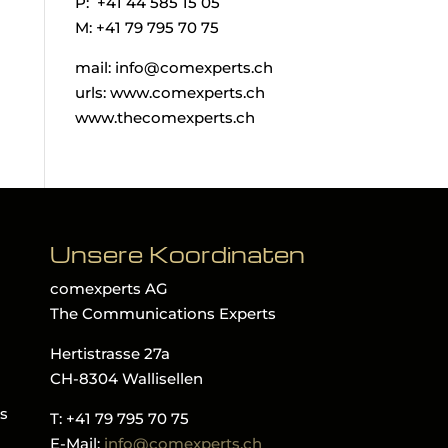
P: +41 44 585 15 05
M: +41 79 795 70 75
mail: info@comexperts.ch
urls: www.comexperts.ch
www.thecomexperts.ch
Unsere Koordinaten
comexperts AG
The Communications Experts
Hertistrasse 27a
CH-8304 Wallisellen
ls
T: +41 79 795 70 75
E-Mail:
info@comexperts.ch