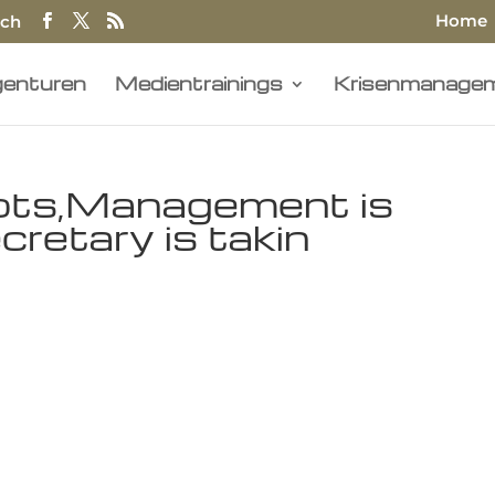
Home
.ch
enturen
Medientrainings
Krisenmanage
pts,Management is
cretary is takin