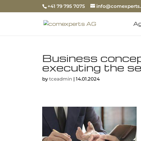
+41 79 795 7075
info@comexperts
Ag
Business conce
executing the se
by
tceadmin
|
14.01.2024