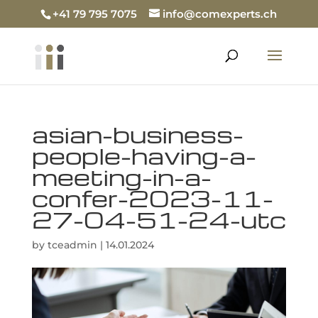
+41 79 795 7075
info@comexperts.ch
asian-business-
people-having-a-
meeting-in-a-
confer-2023-11-
27-04-51-24-utc
by
tceadmin
|
14.01.2024