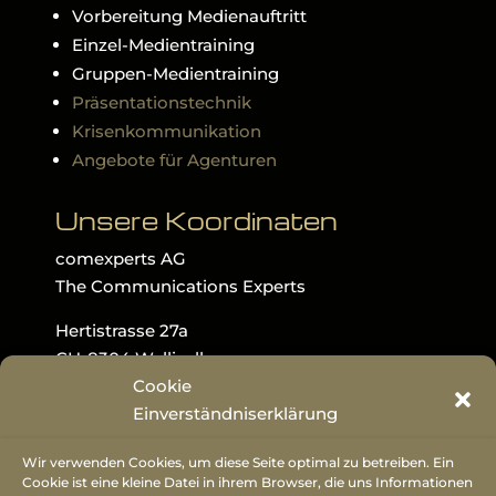
Vorbereitung Medienauftritt
Einzel-Medientraining
Gruppen-Medientraining
Präsentationstechnik
Krisenkommunikation
Angebote für Agenturen
Unsere Koordinaten
comexperts AG
The Communications Experts
Hertistrasse 27a
CH-8304 Wallisellen
Cookie
T: +41 79 795 70 75
Einverständniserklärung
E-Mail:
info@comexperts.ch
Wir verwenden Cookies, um diese Seite optimal zu betreiben. Ein
urls:
Cookie ist eine kleine Datei in ihrem Browser, die uns Informationen