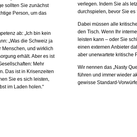
verlegen. Indem Sie als let
ge sollten Sie zunächst
durchspielen, bevor Sie es 
ichtige Person, um das
Dabei müssen alle kritische
den Tisch. Wenn Ihr intern
etenz ab: „Ich bin kein
leisten kann – oder Sie sc
ann: „Was die Schweiz ja
einen externen Anbieter dafü
er Menschen, und wirklich
aber unerwartete kritische F
orgung erhält. Aber es ist
n Gesellschaften: Mehr
Wir nennen das „Nasty Quest
. Das ist in Krisenzeiten
führen und immer wieder akt
nen Sie es sich leisten,
gewisse Standard-Vorwürfe
lbst im Laden holen.“