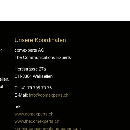
Unsere Koordinaten
er
comexperts AG
The Communications Experts
Hertistrasse 27a
CH-8304 Wallisellen
ilen,
uf
T: +41 79 795 70 75
E-Mail:
info@comexperts.ch
urls:
www.comexperts.ch
www.thecomexperts.ch
krisenmanagement.comexperts.ch