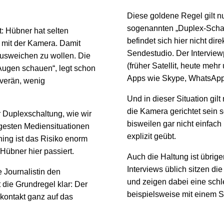
Diese goldene Regel gilt nu
sogenannten „Duplex-Schalt
t: Hübner hat selten
befindet sich hier nicht di
e mit der Kamera. Damit
Sendestudio. Der Interview
ausweichen zu wollen. Die
(früher Satellit, heute me
 Augen schauen“, legt schon
Apps wie Skype, WhatsApp
uverän, wenig
Und in dieser Situation gil
die Kamera gerichtet sein s
er Duplexschaltung, wie wir
bisweilen gar nicht einfach
rigesten Mediensituationen
explizit geübt.
ning ist das Risiko enorm
Hübner hier passiert.
Auch die Haltung ist übrige
Interviews üblich sitzen d
e Journalistin den
und zeigen dabei eine schl
st die Grundregel klar: Der
beispielsweise mit einem 
nkontakt ganz auf das