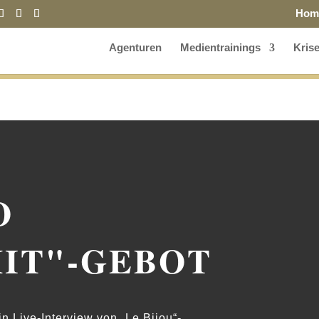
Hom
Agenturen
Medientrainings
Kris
O
IT"-GEBOT
 Live-Interview von „Le Bijou“-