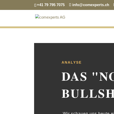
+41 79 795 7075
info@comexperts.ch
ANALYSE
DAS "N
BULLSH
Wir schauen uns heute ein