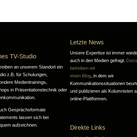
Letzte News
Unsere Expertise ist immer wied
nes TV-Studio
auch in den Medien gefragt.
Dazu
treiben an unserem Standort ein
betreiben wir
dio z.B. für Schulungen,
einen Blog
, in dem wir
ondere Medientrainings,
Kommunikationssituationen beurte
ops in Präsentationstechnik oder
und publizieren als Kolumnisten a
senkommunikation.
online-Plattformen.
uch Gesprächsformate
atements lassen sich bei
quem aufzeichnen.
Direkte Links