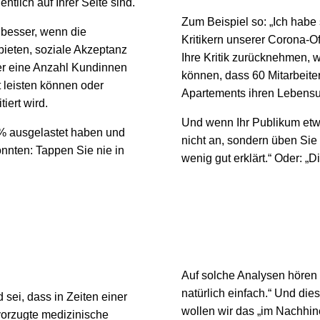
entlich auf Ihrer Seite sind.
Zum Beispiel so: „Ich habe
 besser, wenn die
Kritikern unserer Corona-Of
bieten, soziale Akzeptanz
Ihre Kritik zurücknehmen, 
mer eine Anzahl Kundinnen
können, dass 60 Mitarbeite
 leisten können oder
Apartements ihren Lebensu
iert wird.
Und wenn Ihr Publikum etwa
% ausgelastet haben und
nicht an, sondern üben Sie
nnten: Tappen Sie nie in
wenig gut erklärt.“ Oder: „
n
Auf solche Analysen hören w
natürlich einfach.“ Und die
 sei, dass in Zeiten einer
wollen wir das „im Nachhine
vorzugte medizinische